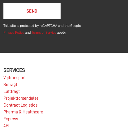
This site is protected by reCAPTCHA and the Google
Privacy Policy
and
Terms of Service
apply.
SERVICES
Vejtransport
Søfragt
Luftfragt
Projektforsendelse
Contract Logistics
Pharma & Healthcare
Express
4PL