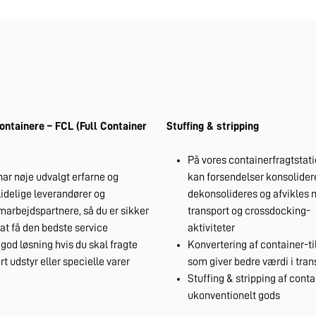
ontainere – FCL (Full Container
Stuffing & stripping
På vores containerfragtstat
har nøje udvalgt erfarne og
kan forsendelser konsolidere
lidelige leverandører og
dekonsolideres og afvikles
marbejdspartnere, så du er sikker
transport og crossdocking-
 at få den bedste service
aktiviteter
god løsning hvis du skal fragte
Konvertering af container-til
rt udstyr eller specielle varer
som giver bedre værdi i tra
Stuffing & stripping af conta
ukonventionelt gods