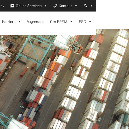
rev
Online Services
Kontakt
Karriere
Vognmand
Om FREJA
ESG