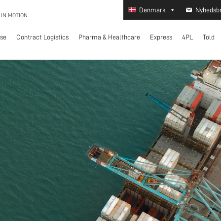
Denmark
Nyhedsb
 IN MOTION
lse
Contract Logistics
Pharma & Healthcare
Express
4PL
Told