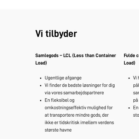
Vi tilbyder
Samlegods – LCL (Less than Container
Fulde c
Load)
Load)
Ugentlige afgange
Vi 
Vi finder de bedste løsninger for dig
på
via vores samarbejdspartnere
sa
En fleksibel og
på
omkostningseffektiv mulighed for
En 
at transportere mindre gods, der
sto
ikke er tidskritisk imellem verdens
største havne