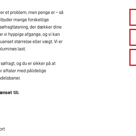
e er et problem, men penge er – så
tilbyder mange forskellige
e søfragtløsning, der dækker dine
 vi hyppige afgange, og vi kan
 uanset størrelse eller vægt. Vi er
oluminøs last.
 søfragt, og du er sikker på at
r aftaler med pålidelige
ndelsbaner.
ænset til:
ort