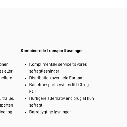
Kombinerede transportløsninger
ioner
Komplimentær service til vores
s eller
søfragtløsninger
 mellem
Distribution over hele Europa
Banetransportservices til LCL og
FCL
-trailer,
Hurtigere alternativ end brug af kun
nsporten
søfragt
iner og
Bæredygtige løsninger