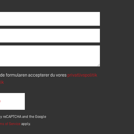
nde formularen accepterer du vores
privatlivspolitik
tik
ield empty.
d by reCAPTCHA and the Google
ms of Service
apply.