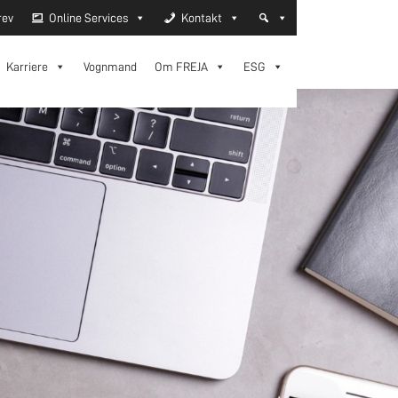
rev
Online Services
Kontakt
Karriere
Vognmand
Om FREJA
ESG