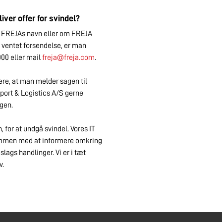
iver offer for svindel?
i FREJAs navn eller om FREJA
n ventet forsendelse, er man
00 eller mail
freja@freja.com
.
dere, at man melder sagen til
nsport & Logistics A/S gerne
gen.
, for at undgå svindel. Vores IT
sammen med at informere omkring
ags handlinger. Vi er i tæt
v.