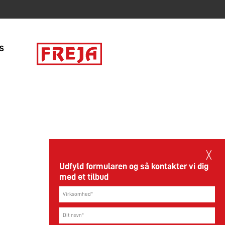
/S
╳
Udfyld formularen og så kontakter vi dig
med et tilbud