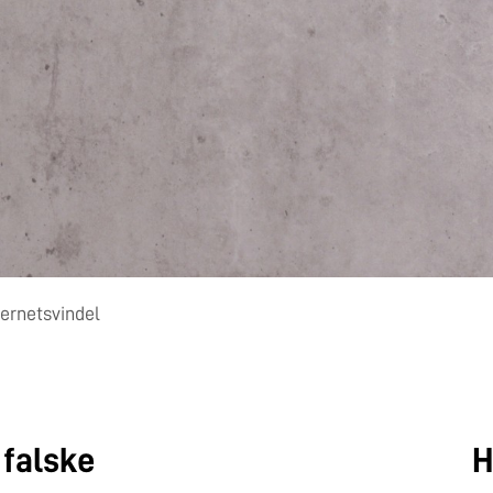
ternetsvindel
 falske
H