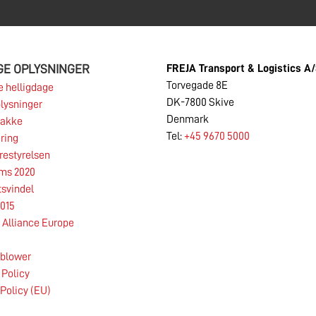
GE OPLYSNINGER
FREJA Transport & Logistics A
Torvegade 8E
 helligdage
DK-7800 Skive
lysninger
Denmark
pakke
Tel:
+45 9670 5000
ring
restyrelsen
rms 2020
tsvindel
015
Alliance Europe
eblower
 Policy
Policy (EU)