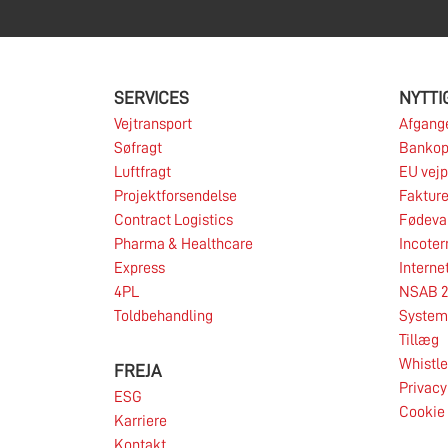
SERVICES
NYTTI
Vejtransport
Afgange
Søfragt
Bankop
Luftfragt
EU vej
Projektforsendelse
Fakture
Contract Logistics
Fødeva
Pharma & Healthcare
Incote
Express
Interne
4PL
NSAB 2
Toldbehandling
System 
Tillæg
Whistl
FREJA
Privacy
ESG
Cookie 
Karriere
Kontakt