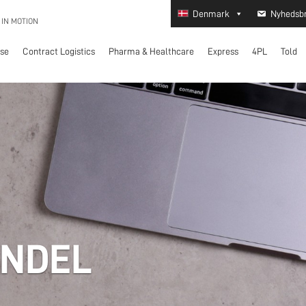
Denmark
Nyhedsb
 IN MOTION
lse
Contract Logistics
Pharma & Healthcare
Express
4PL
Told
INDEL