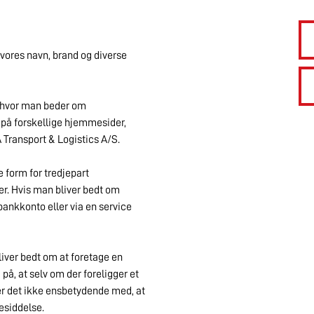
vores navn, brand og diverse
, hvor man beder om
r på forskellige hjemmesider,
 Transport & Logistics A/S.
 form for tredjepart
er. Hvis man bliver bedt om
bankkonto eller via en service
bliver bedt om at foretage en
å, at selv om der foreligger et
r det ikke ensbetydende med, at
esiddelse.