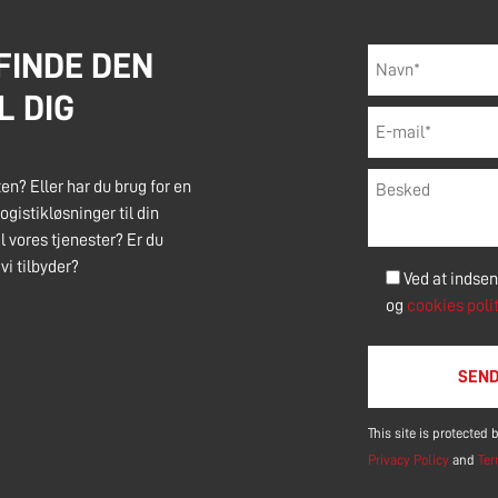
FINDE DEN
L DIG
ften? Eller har du brug for en
ogistikløsninger til din
 vores tjenester? Er du
vi tilbyder?
Ved at indse
og
cookies poli
Please leave this f
This site is protecte
Privacy Policy
and
Ter