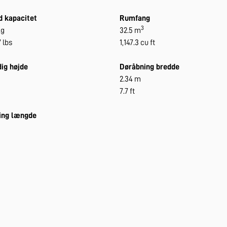
d kapacitet
Rumfang
3
kg
32.5 m
 lbs
1,147.3 cu ft
ig højde
Døråbning bredde
2.34 m
7.7 ft
ing længde