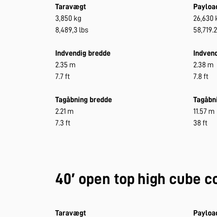
Taravægt
Payloa
3,850 kg
26,630 
8,489,3 lbs
58,719.2
Indvendig bredde
Indvend
2.35 m
2.38 m
7.7 ft
7.8 ft
Tagåbning bredde
Tagåbn
2.21 m
11.57 m
7.3 ft
38 ft
40′ open top high cube c
Taravægt
Payloa