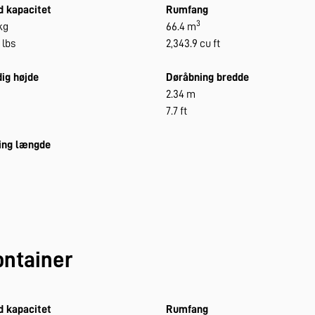
d kapacitet
Rumfang
3
kg
66.4 m
 lbs
2,343.9 cu ft
ig højde
Døråbning bredde
2.34 m
7.7 ft
ing længde
ontainer
d kapacitet
Rumfang