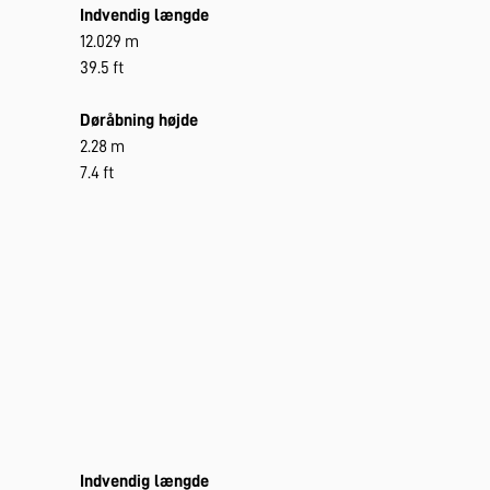
Indvendig længde
12.029 m
39.5 ft
Døråbning højde
2.28 m
7.4 ft
Indvendig længde