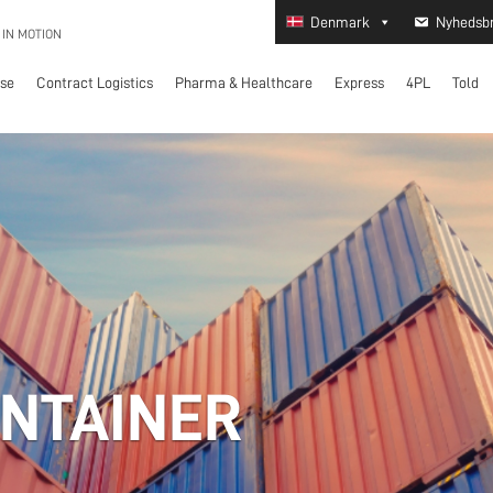
Denmark
Nyhedsb
 IN MOTION
lse
Contract Logistics
Pharma & Healthcare
Express
4PL
Told
ONTAINER