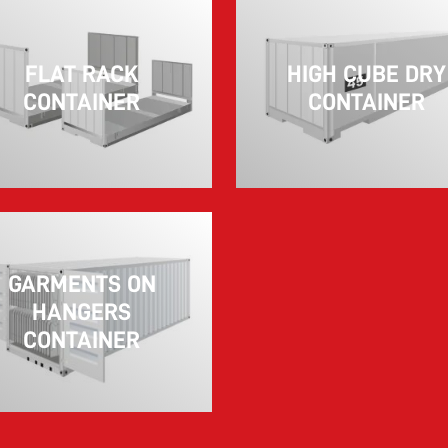
FLAT RACK
HIGH CUBE DRY
CONTAINER
CONTAINER
GARMENTS ON
HANGERS
CONTAINER