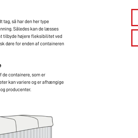
 tag, så har den her type
enning. Således kan de læsses
 tilbyde højere fleksibilitet ved
sk døre for enden af containeren
e
f de containere, som er
eter kan variere og er afhængige
 og producenter.