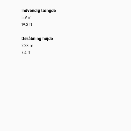
Indvendig længde
5.9 m
19.3 ft
Døråbning højde
2.28 m
7.4 ft