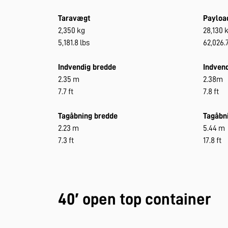
Taravægt
Payloa
2,350 kg
28,130 
5,181.8 lbs
62,026.7
Indvendig bredde
Indvend
2.35 m
2.38m
7.7 ft
7.8 ft
Tagåbning bredde
Tagåbn
2.23 m
5.44 m
7.3 ft
17.8 ft
40′ open top container