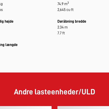
3
kg
74.9 m
bs
2,645 cu ft
ig højde
Døråbning bredde
2.34 m
7.7 ft
ing længde
Andre lasteenheder/ULD