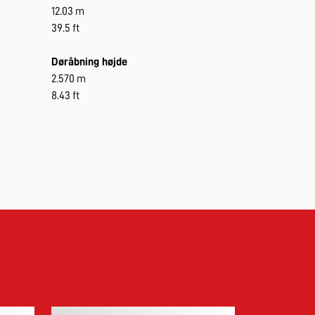
12.03 m
39.5 ft
Døråbning højde
2.570 m
8.43 ft