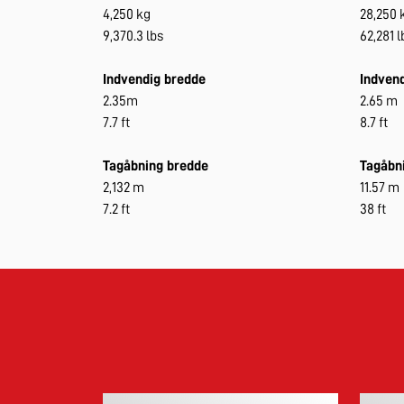
4,250 kg
28,250 
9,370.3 lbs
62,281 l
Indvendig bredde
Indvend
2.35m
2.65 m
7.7 ft
8.7 ft
Tagåbning bredde
Tagåbn
2,132 m
11.57 m
7.2 ft
38 ft