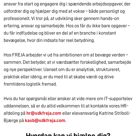
ansvar fra start og engagere dig i spændende arbejdsopgaver, der
udfordrer dig og hjælper dig med at vokse – både personligt og
professionelt. Vi tror på, at udvikling sker gennem hands-on
erfaring, ansvar og samarbejde. Hos os får du ikke bare opgaver –
du får indflydelse og bliver en del af en branche i konstant
bevægelse, hvor din indsats har reel betydning.
Hos FREJA arbejder vi ud fra ambitionen om at bevæge verden –
sammen. Det betyder, at vi værdsætter forskellighed, samarbejde
og nye perspektiver. Uanset om du er analytisk, struktureret,
praktisk eller idérig, er du med til at skabe værdi og drive
fremtidens logistik fremad.
Hvis du har spørgsmål eller ønsker at vide mere om IT-supportelev
uddannelsen, så er du altid velkommen til at kontakte vores HR-
afdeling på
hr@sdkfreja.com
eller elevansvarlig Katrine Striboll-
Bjærge på
kasb@sdkfreja.com
.
Hvordan kan vi hjælpe dig?