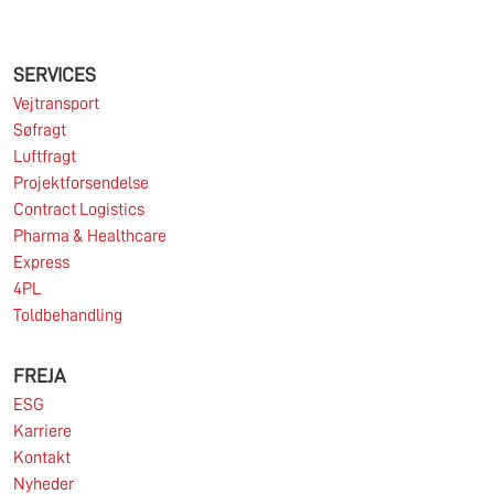
præget af stor geopolitisk uro og deraf afledt
usikkerhed og volatilitet på shipping- og
SERVICES
logistikmarkederne, ligesom makroøkonomien på
de fleste af SDK FREJA’s nøglemarkeder var
Vejtransport
udfordrende.
Søfragt
Læs mere
Luftfragt
Projektforsendelse
Contract Logistics
Pharma & Healthcare
11.06.2026
Express
4PL
Toldbehandling
Markedet for import af containere fra Asien til
Europa er fortsat under pres.
FREJA
ESG
Læs mere
Karriere
Kontakt
Nyheder