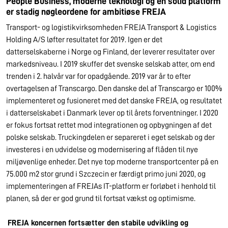
People Business, moderne teknologi og en solid platform
er stadig nøgleordene for ambitiøse FREJA
Transport- og logistikvirksomheden FREJA Transport & Logistics
Holding A/S løfter resultatet for 2019. Igen er det
datterselskaberne i Norge og Finland, der leverer resultater over
markedsniveau. I 2019 skuffer det svenske selskab atter, om end
trenden i 2. halvår var for opadgående. 2019 var år to efter
overtagelsen af Transcargo. Den danske del af Transcargo er 100%
implementeret og fusioneret med det danske FREJA, og resultatet
i datterselskabet i Danmark lever op til årets forventninger. I 2020
er fokus fortsat rettet mod integrationen og opbygningen af det
polske selskab. Truckingdelen er separeret i eget selskab og der
investeres i en udvidelse og modernisering af flåden til nye
miljøvenlige enheder. Det nye top moderne transportcenter på en
75.000 m2 stor grund i Szczecin er færdigt primo juni 2020, og
implementeringen af FREJAs IT-platform er forløbet i henhold til
planen, så der er god grund til fortsat vækst og optimisme.
FREJA koncernen fortsætter den stabile udvikling og