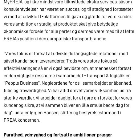
MyFREJA, og ikke mindst vore tilknyttede ekstra services, såsom
konsulentydelser, har været en succes, og til stadighed fortsætter
vi med at udvikle IT-platformen til gavn og glæde for vore kunder.
Vores ambition er stadig, at produktet skal give betydelige
økonomiske fordele for alle parter og dermed være med til at løfte
FREJAs position i den europæiske transportbranche.
”Vores fokus er fortsat at udvikle de langsigtede relationer med
såvel kunder som leverandører. Trods vores store fokus på
effektiviseringer, så er vi også bevidste om, at mennesket fortsat
er den vigtigste ressource i samarbejdet - transport & logistik er
”People Business”. Nøgleordene for os i samarbejdet er åbenhed,
tillid og troværdighed. Vi har altid drevet vores virksomhed ud fra
stærke værdier. Vi arbejder dagligt for at gøre en forskel for vores
kunder og sikre, at vi sammen bliver en lille smule bedre dag for
dag”, udtaler Jørgen Hansen, stifter og bestyrelsesformand i
FREJA koncernen.
Parathed, ydmyghed og fortsatte ambitioner præger