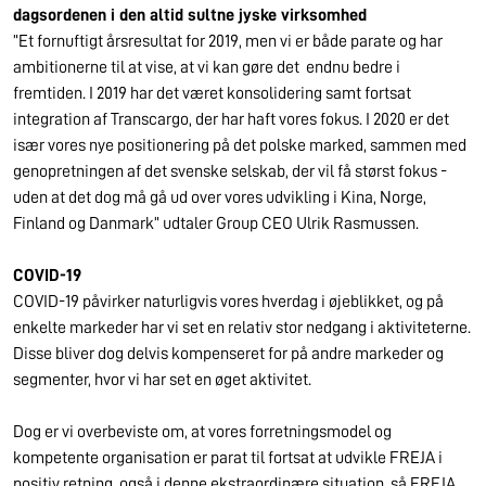
dagsordenen i den altid sultne jyske virksomhed
”Et fornuftigt årsresultat for 2019, men vi er både parate og har
ambitionerne til at vise, at vi kan gøre det endnu bedre i
fremtiden. I 2019 har det været konsolidering samt fortsat
integration af Transcargo, der har haft vores fokus. I 2020 er det
især vores nye positionering på det polske marked, sammen med
genopretningen af det svenske selskab, der vil få størst fokus -
uden at det dog må gå ud over vores udvikling i Kina, Norge,
Finland og Danmark” udtaler Group CEO Ulrik Rasmussen.
COVID-19
COVID-19 påvirker naturligvis vores hverdag i øjeblikket, og på
enkelte markeder har vi set en relativ stor nedgang i aktiviteterne.
Disse bliver dog delvis kompenseret for på andre markeder og
segmenter, hvor vi har set en øget aktivitet.
Dog er vi overbeviste om, at vores forretningsmodel og
kompetente organisation er parat til fortsat at udvikle FREJA i
positiv retning, også i denne ekstraordinære situation, så FREJA