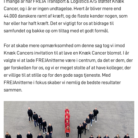
I mange år har FREJA Transport & Logistics A/S støttet Knæk
Cancer, og i år er ingen undtagelse. Hvert år bliver mere end
44.000 danskere ramt af kræft, og de fleste kender nogen, som
har eller har haft kræft. Det er vigtigt for os at bidrage til
samfundet og bakke op om tiltag med et godt formål.
For at skabe mere opmærksomhed om denne sag tog vi imod
Knæk Cancers invitation til at lave en Knæk Cancer blomst. I år
valgte vi at lade FREJAnitterne være i centrum, da det er dem, der
gør forskellen for os, og vi er meget stolte af at have kolleger, der
er villige til at stille op for den gode sags tjeneste. Med
FREJAnitterne i fokus skaber vi nemlig de bedste resultater
sammen.