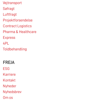
de fleste af SDK FREJA’s nøglemarkeder var
Vejtransport
udfordrende.
Søfragt
Læs mere
Luftfragt
Projektforsendelse
Contract Logistics
Pharma & Healthcare
11.06.2026
Express
4PL
Toldbehandling
Markedet for import af containere fra Asien til
Europa er fortsat under pres.
FREJA
ESG
Læs mere
Karriere
Kontakt
Nyheder
Nyhedsbrev
Om os