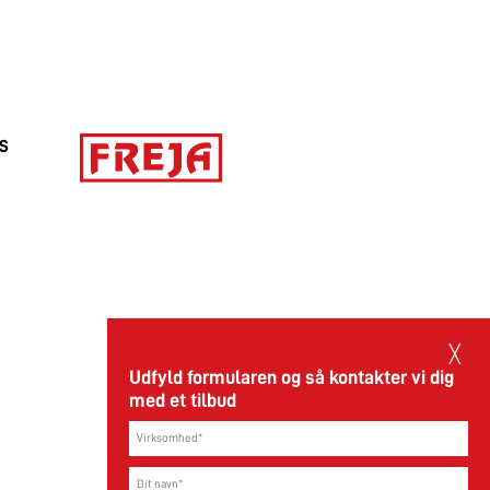
/S
11.06.2026
╳
Udfyld formularen og så kontakter vi dig
med et tilbud
Markedet for import af containere fra Asien
til Europa er fortsat under pres.