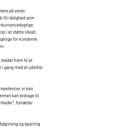
tere på vores
år til rådighed som
konkurrencedygtige
p i at støtte lokalt.
ngelige for kunderne
en.
stedet frem til at
r i gang med at udvikle
mpetencer, vi kan
ammen kan bidrage til
mheder”, fortæller
rådgivning og sparring