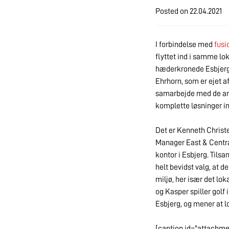
Posted on
22.04.2021
I forbindelse med
fusi
flyttet ind i samme l
hæderkronede Esbjerg 
Ehrhorn, som er ejet a
samarbejde med de and
komplette løsninger ind
Det er Kenneth Christ
Manager East & Central
kontor i Esbjerg. Tils
helt bevidst valg, at d
miljø, her især det lo
og Kasper spiller golf i
Esbjerg, og mener at lo
[caption id="attachme