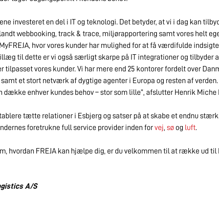
e investeret en del i IT og teknologi. Det betyder, at vi i dag kan tilb
blandt webbooking, track & trace, miljørapportering samt vores helt e
 MyFREJA, hvor vores kunder har mulighed for at få værdifulde indsigte
 tillæg til dette er vi også særligt skarpe på IT integrationer og tilbyde
 tilpasset vores kunder. Vi har mere end 25 kontorer fordelt over Dan
 samt et stort netværk af dygtige agenter i Europa og resten af verden. 
 dække enhver kundes behov – stor som lille”, afslutter Henrik Miche
etablere tætte relationer i Esbjerg og satser på at skabe et endnu stær
dernes foretrukne full service provider inden for
vej
,
sø
og
luft
.
om, hvordan FREJA kan hjælpe dig, er du velkommen til at række ud til 
gistics A/S