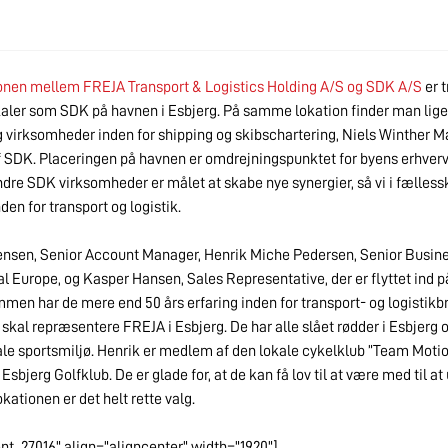
onen mellem FREJA Transport & Logistics Holding A/S og SDK A/S
er t
okaler som SDK på havnen i Esbjerg. På samme lokation finder man lig
virksomheder inden for shipping og skibschartering, Niels Winther Ma
f SDK. Placeringen på havnen er omdrejningspunktet for byens erhvervsl
re SDK virksomheder er målet at skabe nye synergier, så vi i fælless
en for transport og logistik.
ensen, Senior Account Manager, Henrik Miche Pedersen, Senior Busi
 Europe, og Kasper Hansen, Sales Representative, der er flyttet ind 
ammen har de mere end 50 års erfaring inden for transport- og logistikb
e skal repræsentere FREJA i Esbjerg. De har alle slået rødder i Esbjerg o
kale sportsmiljø. Henrik er medlem af den lokale cykelklub ”Team Mot
 Esbjerg Golfklub. De er glade for, at de kan få lov til at være med til a
kationen er det helt rette valg.
nt_27016" align="aligncenter" width="1920"]