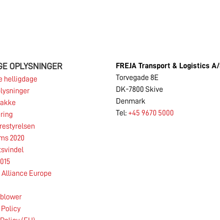
GE OPLYSNINGER
FREJA Transport & Logistics A
Torvegade 8E
 helligdage
DK-7800 Skive
lysninger
Denmark
pakke
Tel:
+45 9670 5000
ring
restyrelsen
rms 2020
18.06.2026
tsvindel
015
PRESSEMEDDELELSE: 2025/26 var endnu et
Alliance Europe
år præget af stor geopolitisk uro og deraf
afledt usikkerhed og volatilitet på shipping-
eblower
og logistikmarkederne, ligesom
 Policy
makroøkonomien på de fleste af SDK