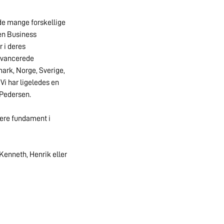
yde mange forskellige
gen Business
r i deres
r avancerede
mark, Norge, Sverige,
Vi har ligeledes en
 Pedersen.
kere fundament i
Kenneth, Henrik eller