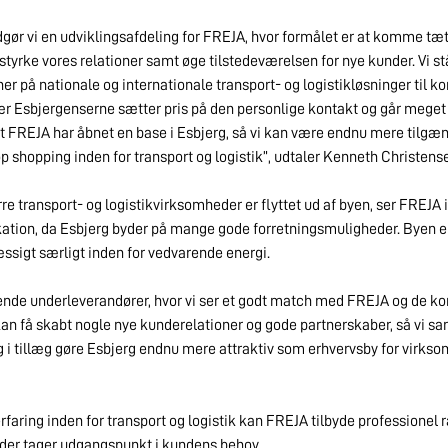
gør vi en udviklingsafdeling for FREJA, hvor formålet er at komme tæt
yrke vores relationer samt øge tilstedeværelsen for nye kunder. Vi st
er på nationale og internationale transport- og logistikløsninger til 
især Esbjergenserne sætter pris på den personlige kontakt og går meget o
, at FREJA har åbnet en base i Esbjerg, så vi kan være endnu mere tilgæ
p shopping inden for transport og logistik”, udtaler Kenneth Christens
e transport- og logistikvirksomheder er flyttet ud af byen, ser FREJA i 
kation, da Esbjerg byder på mange gode forretningsmuligheder. Byen e
ssigt særligt inden for vedvarende energi.
de underleverandører, hvor vi ser et godt match med FREJA og de ko
vi kan få skabt nogle nye kunderelationer og gode partnerskaber, så vi s
 i tillæg gøre Esbjerg endnu mere attraktiv som erhvervsby for virkso
faring inden for transport og logistik kan FREJA tilbyde professionel 
 der tager udgangspunkt i kundens behov.