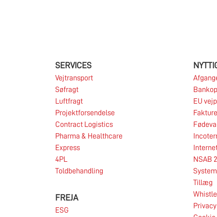
SERVICES
NYTTI
Vejtransport
Afgange
Søfragt
Bankop
Luftfragt
EU vej
Projektforsendelse
Fakture
Contract Logistics
Fødeva
Pharma & Healthcare
Incote
24.06.2026
Express
Interne
4PL
NSAB 2
Toldbehandling
System 
FREJA overgår pr. 1. juli 2026 igen til
Tillæg
månedlig regulering af olietillægget.
Whistl
FREJA
Privacy
ESG