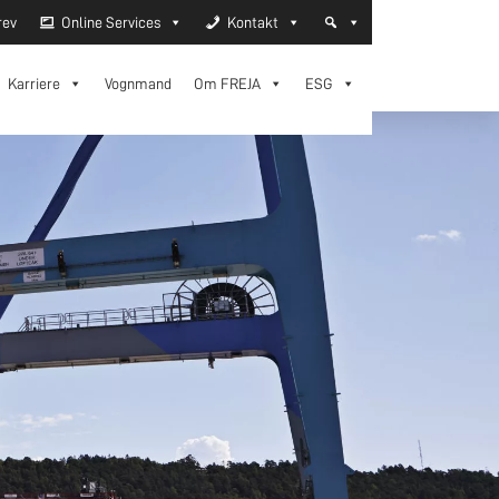
rev
Online Services
Kontakt
Karriere
Vognmand
Om FREJA
ESG