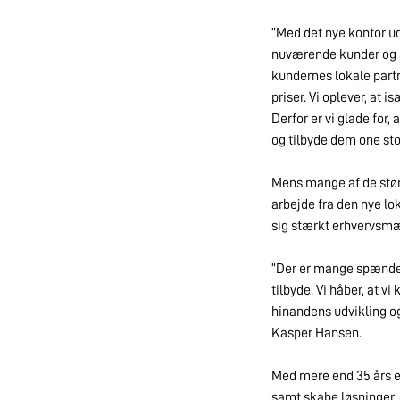
”Med det nye kontor ud
nuværende kunder og st
kundernes lokale partn
priser. Vi oplever, at 
Derfor er vi glade for
og tilbyde dem one sto
Mens mange af de størr
arbejde fra den nye lo
sig stærkt erhvervsmæ
”Der er mange spænden
tilbyde. Vi håber, at 
hinandens udvikling og
Kasper Hansen.
Med mere end 35 års er
samt skabe løsninger,