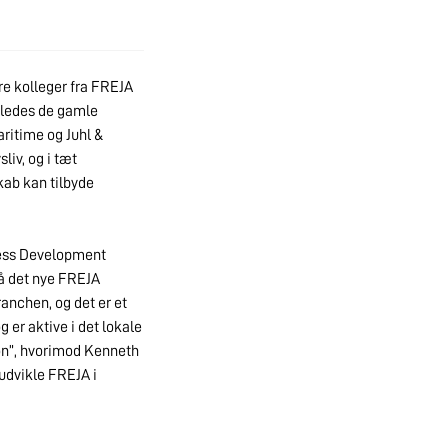
re kolleger fra FREJA
eledes de gamle
ritime og Juhl &
iv, og i tæt
kab kan tilbyde
ness Development
på det nye FREJA
ranchen, og det er et
g er aktive i det lokale
ion”, hvorimod Kenneth
t udvikle FREJA i