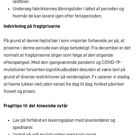
lastbiler.
Undersøg fabrikkernes åbningstider i løbet af perioden og
hvornår de kan levere igen efter ferieperioden.
Indvirkning på fragtpriserne
På grund af denne højtid bør I som importør forberede jer på, at
priserne i denne periode kan stige betydeligt. Fra december er det
normalt at fragtpriserne stiger som følge af den stigende
efterspørgsel. Med den igangværende pandemi og COVID-19-
mutationer forventes logistikudbuddet desuden at være lavt på
grund af diverse restriktioner på verdensplan. Fx oplever vi stadig,
at havne lukker ned uden varsel fra dag til dag, hvilket påvirker
flowet og prisen.
Fragttips til det kinesiske nytår
Lav på forhånd en leveringsplan med leverandører og
speditører.
Undgå så vidt muligt ordrer med kort varsel.