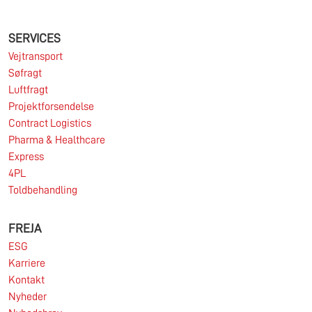
præget af stor geopolitisk uro og deraf afledt
usikkerhed og volatilitet på shipping- og
SERVICES
logistikmarkederne, ligesom makroøkonomien på
de fleste af SDK FREJA’s nøglemarkeder var
Vejtransport
udfordrende.
Søfragt
Læs mere
Luftfragt
Projektforsendelse
Contract Logistics
Pharma & Healthcare
11.06.2026
Express
4PL
Toldbehandling
Markedet for import af containere fra Asien til
Europa er fortsat under pres.
FREJA
ESG
Læs mere
Karriere
Kontakt
Nyheder