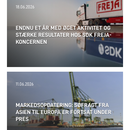
18.06.2026
ENDNU ET ÅR MED ØGET AKTIVITET OG
STÆRKE RESULTATER HOS SDK FREJA-
KONCERNEN
24.06.2026
11.06.2026
FREJA overgår pr. 1. juli 2026 igen til månedlig
regulering af olietillægget.
MARKEDSOPDATERING: SØFRAGT FRA
ASIEN TIL EUROPA ER FORTSAT UNDER
PRES
Læs mere