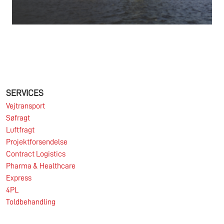
18.06.2026
PRESSEMEDDELELSE: 2025/26 var endnu et år
præget af stor geopolitisk uro og deraf afledt
usikkerhed og volatilitet på shipping- og
SERVICES
logistikmarkederne, ligesom makroøkonomien på
de fleste af SDK FREJA’s nøglemarkeder var
Vejtransport
udfordrende.
Søfragt
Læs mere
Luftfragt
Projektforsendelse
Contract Logistics
Pharma & Healthcare
11.06.2026
Express
4PL
Toldbehandling
Markedet for import af containere fra Asien til
Europa er fortsat under pres.