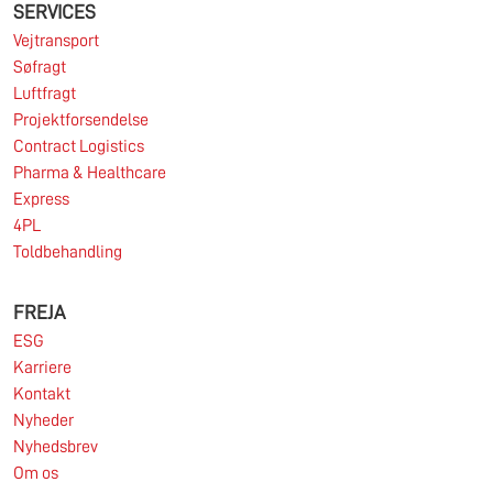
SERVICES
logistikmarkederne, ligesom makroøkonomien på
de fleste af SDK FREJA’s nøglemarkeder var
Vejtransport
udfordrende.
Søfragt
Læs mere
Luftfragt
Projektforsendelse
Contract Logistics
Pharma & Healthcare
11.06.2026
Express
4PL
Toldbehandling
Markedet for import af containere fra Asien til
Europa er fortsat under pres.
FREJA
ESG
Læs mere
Karriere
Kontakt
Nyheder
Nyhedsbrev
Om os