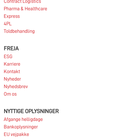
Contract Logistics
Pharma & Healthcare
11.06.2026
Express
4PL
Toldbehandling
Markedet for import af containere fra Asien til
Europa er fortsat under pres.
FREJA
ESG
Læs mere
Karriere
Kontakt
Nyheder
Nyhedsbrev
Om os
NYTTIGE OPLYSNINGER
Afgange helligdage
Bankoplysninger
EU vejpakke