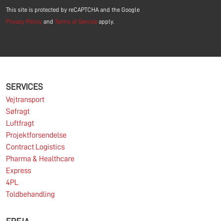
This site is protected by reCAPTCHA and the Google
Privacy Policy
and
Terms of Service
apply.
SERVICES
Vejtransport
Søfragt
Luftfragt
Projektforsendelse
Contract Logistics
Pharma & Healthcare
Express
4PL
Toldbehandling