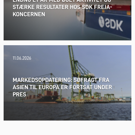
STÆRKE RESULTATER HOS SDK FREJA-
KONCERNEN
24.06.2026
11.06.2026
FREJA overgår pr. 1. juli 2026 igen til månedlig regulering
af olietillægget.
MARKEDSOPDATERING: SØFRAGT FRA
ASIEN TIL EUROPA ER FORTSAT UNDER
PRES
Læs mere
18.06.2026