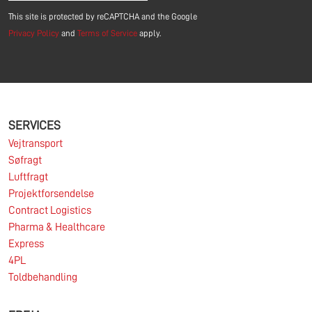
This site is protected by reCAPTCHA and the Google
Privacy Policy
and
Terms of Service
apply.
SERVICES
Vejtransport
Søfragt
Luftfragt
Projektforsendelse
Contract Logistics
Pharma & Healthcare
Express
4PL
Toldbehandling