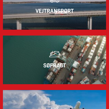
11.06.2026
VEJTRANSPORT
Markedet for import af containere fra Asien til Europa er
fortsat under pres.
Læs mere
SØFRAGT