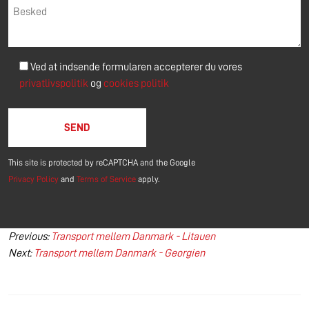
Ved at indsende formularen accepterer du vores
privatlivspolitik
og
cookies politik
Please leave this field empty.
This site is protected by reCAPTCHA and the Google
Privacy Policy
and
Terms of Service
apply.
Indlægsnavigation
Previous:
Transport mellem Danmark - Litauen
Next:
Transport mellem Danmark - Georgien