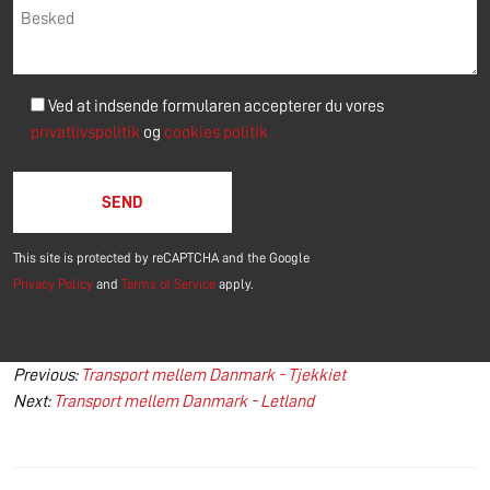
Ved at indsende formularen accepterer du vores
privatlivspolitik
og
cookies politik
Please leave this field empty.
This site is protected by reCAPTCHA and the Google
Privacy Policy
and
Terms of Service
apply.
Indlægsnavigation
Previous:
Transport mellem Danmark - Tjekkiet
Next:
Transport mellem Danmark - Letland