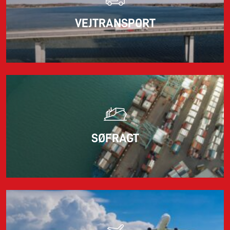
11.06.2026
VEJTRANSPORT
Markedet for import af containere fra Asien til Europa er
fortsat under pres.
Læs mere
SØFRAGT