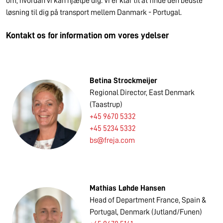
om, hvordan vi kan hjælpe dig. Vi er klar til at finde den bedste
løsning til dig på transport mellem Danmark - Portugal.
Kontakt os for information om vores ydelser
Betina Strockmeijer
Regional Director, East Denmark
(Taastrup)
+45 9670 5332
+45 5234 5332
bs@freja.com
Mathias Løhde Hansen
Head of Department France, Spain &
Portugal, Denmark (Jutland/Funen)