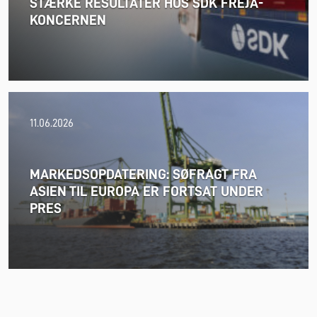
STÆRKE RESULTATER HOS SDK FREJA-
KONCERNEN
24.06.2026
11.06.2026
FREJA overgår pr. 1. juli 2026 igen til månedlig regulering
af olietillægget.
MARKEDSOPDATERING: SØFRAGT FRA
ASIEN TIL EUROPA ER FORTSAT UNDER
PRES
Læs mere
18.06.2026