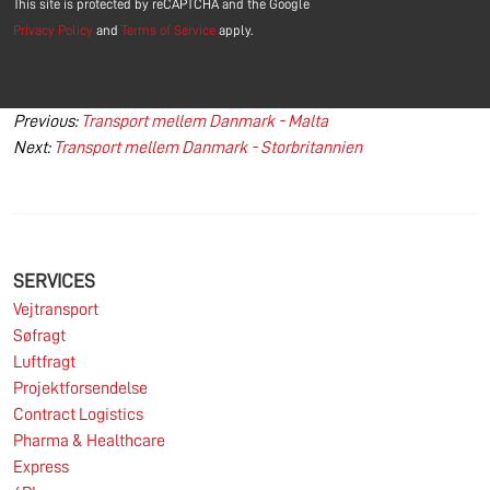
This site is protected by reCAPTCHA and the Google
Privacy Policy
and
Terms of Service
apply.
Indlægsnavigation
Previous:
Transport mellem Danmark - Malta
Next:
Transport mellem Danmark - Storbritannien
SERVICES
Vejtransport
Søfragt
Luftfragt
Projektforsendelse
Contract Logistics
Pharma & Healthcare
Express