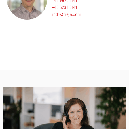
+45 9670 5141
+45 5234 5141
mth@freja.com